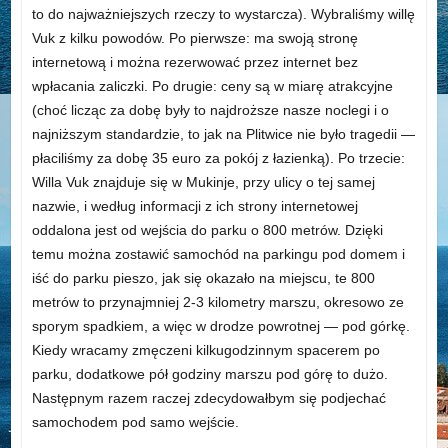
to do najważniejszych rzeczy to wystarcza). Wybraliśmy willę
Vuk z kilku powodów. Po pierwsze: ma swoją stronę
internetową i można rezerwować przez internet bez
wpłacania zaliczki. Po drugie: ceny są w miarę atrakcyjne
(choć licząc za dobę były to najdroższe nasze noclegi i o
najniższym standardzie, to jak na Plitwice nie było tragedii —
płaciliśmy za dobę 35 euro za pokój z łazienką). Po trzecie:
Willa Vuk znajduje się w Mukinje, przy ulicy o tej samej
nazwie, i według informacji z ich strony internetowej
oddalona jest od wejścia do parku o 800 metrów. Dzięki
temu można zostawić samochód na parkingu pod domem i
iść do parku pieszo, jak się okazało na miejscu, te 800
metrów to przynajmniej 2-3 kilometry marszu, okresowo ze
sporym spadkiem, a więc w drodze powrotnej — pod górkę.
Kiedy wracamy zmęczeni kilkugodzinnym spacerem po
parku, dodatkowe pół godziny marszu pod górę to dużo.
Następnym razem raczej zdecydowałbym się podjechać
samochodem pod samo wejście.