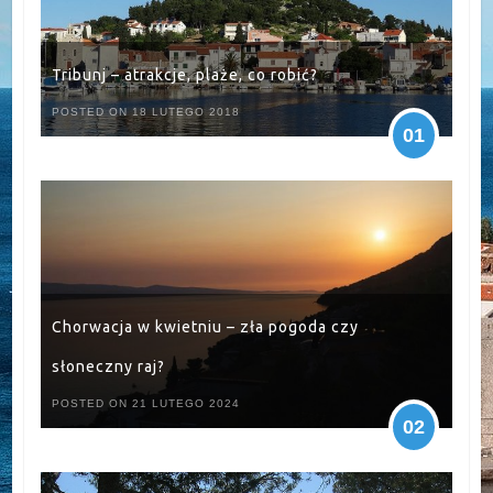
Tribunj – atrakcje, plaże, co robić?
POSTED ON 18 LUTEGO 2018
01
Chorwacja w kwietniu – zła pogoda czy
słoneczny raj?
POSTED ON 21 LUTEGO 2024
02