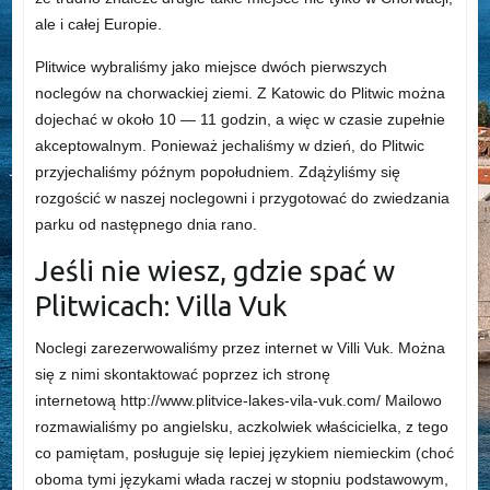
ale i całej Europie.
Plitwice wybraliśmy jako miejsce dwóch pierwszych
noclegów na chorwackiej ziemi. Z Katowic do Plitwic można
dojechać w około 10 — 11 godzin, a więc w czasie zupełnie
akceptowalnym. Ponieważ jechaliśmy w dzień, do Plitwic
przyjechaliśmy późnym popołudniem. Zdążyliśmy się
rozgościć w naszej noclegowni i przygotować do zwiedzania
parku od następnego dnia rano.
Jeśli nie wiesz, gdzie spać w
Plitwicach: Villa Vuk
Noclegi zarezerwowaliśmy przez internet w Villi Vuk. Można
się z nimi skontaktować poprzez ich stronę
internetową http://www.plitvice-lakes-vila-vuk.com/ Mailowo
rozmawialiśmy po angielsku, aczkolwiek właścicielka, z tego
co pamiętam, posługuje się lepiej językiem niemieckim (choć
oboma tymi językami włada raczej w stopniu podstawowym,