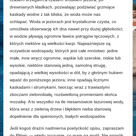
drewnianych kładkach, pozwalając podziwiać grzmiące
kaskady wodne z tak bliska, że woda może nas
ochlapać. Woda w jeziorach jest krystalicznie czysta, co
umożliwia obserwację ich dna nawet przy dużej głębokości;
w wodzie pływają ogromne ławice pstrągów tęczowych, z
których niektóre są wielkości karpi. Najważniejsze są
oczywiście wodospady, których jest całe mnóstwo: jedne
małe, inne wręcz ogromne, wąskie lub szerokie, niskie lub
wysokie, niektóre stanowią jedną, samotną strugę,
opadającą z wielkiej wysokości w dół, by z głośnym hukiem
wpaść do poniższego jeziora; inne opadają licznymi
kaskadami i strumykami, tworząc wraz z trawiastymi
zboczami zielonobiałą, rozświetloną promieniami słońca
mozaikę. A to wszystko na tle niesamowicie lazurowej wody,
która wraz z zielenią drzew i błękitem nieba stanowią
dopełnienie dla spienionych, białych wodospadów.
Jeśli kogoś drażni nadmierna poetyckość opisu, zapraszam
do Plitwic — wtedy zrozumie, co mam na myśli. Nie sposób