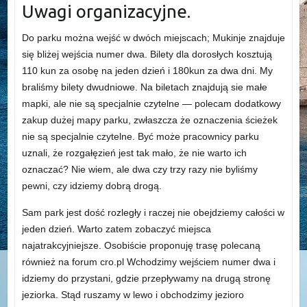
Uwagi organizacyjne.
Do parku można wejść w dwóch miejscach; Mukinje znajduje
się bliżej wejścia numer dwa. Bilety dla dorosłych kosztują
110 kun za osobę na jeden dzień i 180kun za dwa dni. My
braliśmy bilety dwudniowe. Na biletach znajdują sie małe
mapki, ale nie są specjalnie czytelne — polecam dodatkowy
zakup dużej mapy parku, zwłaszcza że oznaczenia ścieżek
nie są specjalnie czytelne. Być może pracownicy parku
uznali, że rozgałęzień jest tak mało, że nie warto ich
oznaczać? Nie wiem, ale dwa czy trzy razy nie byliśmy
pewni, czy idziemy dobrą drogą.
Sam park jest dość rozległy i raczej nie obejdziemy całości w
jeden dzień. Warto zatem zobaczyć miejsca
najatrakcyjniejsze. Osobiście proponuję trasę polecaną
również na forum cro.pl Wchodzimy wejściem numer dwa i
idziemy do przystani, gdzie przepływamy na drugą stronę
jeziorka. Stąd ruszamy w lewo i obchodzimy jezioro