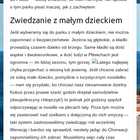
o tym parku pisać inaczej, jak z zachwytem.
Zwiedzanie z małym dzieckiem
Jeśli wybieramy się do parku z małym dzieckiem, nie można
zapomnieć o bezpieczeństwie. Jeziora są głębokie, a kładki
prowadzą czasem daleko od brzegu. Same kładki są dość
wąskie i dwukierunkowe, a ilość ludzi w Plitwichach jest
ogromna — im bliżej sezonu, tym gorzej.
Latego najlepiej
chyba przyjechać o wiosną lub jesienią. Jeśli chcecie zabrać
ze sobą małe dziecko, pomyślcie o turystycznym nosidełku
— nam się przydało, bo chociaż nasz niesamowicie dzielny
Kubuś przez prawie sześć godzin dreptał samodzielnie
(dwuipółroczny chłopczyk!) to jednak pół godziny spędził
odpoczywając w nosidle na plecach taty. Poza tym można
się zastanowić nad szelkami z dołączoną do nich smyczą —
taki system zastosowaliśmy zwiedzając rok wcześniej
Wenecję i bardzo się sprawdził, niestety jadąc do Chorwacji
zapomnieliśmy ich zabrać. Musieliśmy więc cały czas