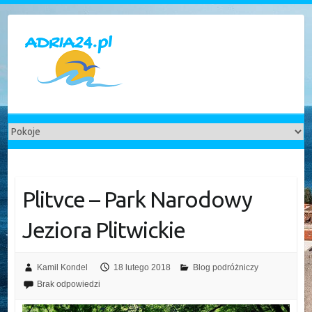
Skip
to
content
Plitvce – Park Narodowy
Jeziora Plitwickie
Kamil Kondel
18 lutego 2018
Blog podróżniczy
Brak odpowiedzi