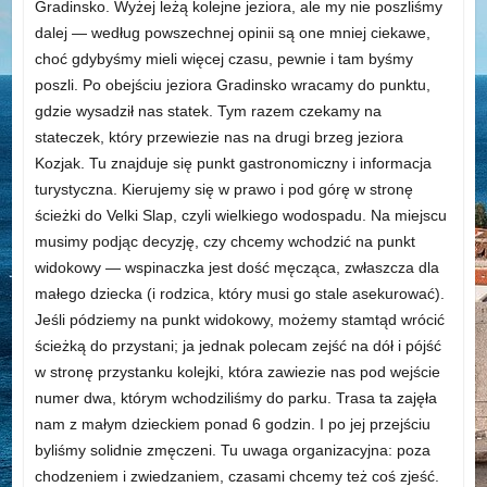
Gradinsko. Wyżej leżą kolejne jeziora, ale my nie poszliśmy
dalej — według powszechnej opinii są one mniej ciekawe,
choć gdybyśmy mieli więcej czasu, pewnie i tam byśmy
poszli. Po obejściu jeziora Gradinsko wracamy do punktu,
gdzie wysadził nas statek. Tym razem czekamy na
stateczek, który przewiezie nas na drugi brzeg jeziora
Kozjak. Tu znajduje się punkt gastronomiczny i informacja
turystyczna. Kierujemy się w prawo i pod górę w stronę
ścieżki do Velki Slap, czyli wielkiego wodospadu. Na miejscu
musimy podjąc decyzję, czy chcemy wchodzić na punkt
widokowy — wspinaczka jest dość męcząca, zwłaszcza dla
małego dziecka (i rodzica, który musi go stale asekurować).
Jeśli pódziemy na punkt widokowy, możemy stamtąd wrócić
ścieżką do przystani; ja jednak polecam zejść na dół i pójść
w stronę przystanku kolejki, która zawiezie nas pod wejście
numer dwa, którym wchodziliśmy do parku. Trasa ta zajęła
nam z małym dzieckiem ponad 6 godzin. I po jej przejściu
byliśmy solidnie zmęczeni. Tu uwaga organizacyjna: poza
chodzeniem i zwiedzaniem, czasami chcemy też coś zjeść.