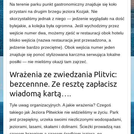
Na terenie parku punkt gastronomiczny znajduje się koło
przystani na drugim brzegu jeziora Kozjak. Nie
skorzystaliśmy jednak z niego — jedzenie wyglądało na dość
bylejakie, a kolejka była ogromna. Jeśli wychodzimy przez
wejście numer dwa, możemy zjeść w restauracji obok hotelu
blisko wejścia (nazwa restauracja jest przesadzona, a
jedzenie bardzo przeciętne). Obok wejścia numer jeden
znajduje się ponoć stylizowana karczma serwująca lokalne
posiłki — nie mieliśmy okazji tam zajrzeć.
Wrażenia ze zwiedzania Plitvic:
bezcennne. Ze resztę zapłacisz
wiadomą kartą….
Tyle uwag organizacyjnych. A jakie wrażenia? Czegoś
takiego jak Jeziora Plitwickie nie widzieliśmy w życiu. Park
jest przepiękny, urzeka swoimi niezliczonymi wodospadami,
jeziorami, lasami, skałami i dolinami. Ścieżki prowadzą nas
czasem brzegiem,a czasem środkiem jeziora, po