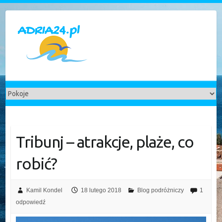
Skip
to
content
Tribunj – atrakcje, plaże, co
robić?
Kamil Kondel
18 lutego 2018
Blog podróżniczy
1
odpowiedź