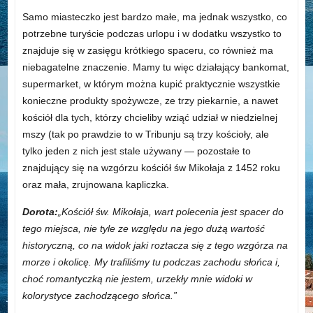
Samo miasteczko jest bardzo małe, ma jednak wszystko, co
potrzebne turyście podczas urlopu i w dodatku wszystko to
znajduje się w zasięgu krótkiego spaceru, co również ma
niebagatelne znaczenie. Mamy tu więc działający bankomat,
supermarket, w którym można kupić praktycznie wszystkie
konieczne produkty spożywcze, ze trzy piekarnie, a nawet
kościół dla tych, którzy chcieliby wziąć udział w niedzielnej
mszy (tak po prawdzie to w Tribunju są trzy kościoły, ale
tylko jeden z nich jest stale używany — pozostałe to
znajdujący się na wzgórzu kościół św Mikołaja z 1452 roku
oraz mała, zrujnowana kapliczka.
Dorota:
„Kościół św. Mikołaja, wart polecenia jest spacer do
tego miejsca, nie tyle ze względu na jego dużą wartość
historyczną, co na widok jaki roztacza się z tego wzgórza na
morze i okolicę. My trafiliśmy tu podczas zachodu słońca i,
choć romantyczką nie jestem, urzekły mnie widoki w
kolorystyce zachodzącego słońca.”