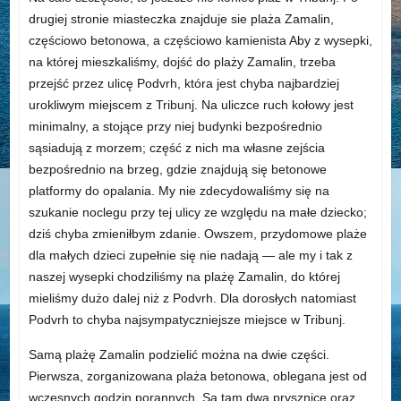
drugiej stronie miasteczka znajduje sie plaża Zamalin,
częściowo betonowa, a częściowo kamienista Aby z wysepki,
na której mieszkaliśmy, dojść do plaży Zamalin, trzeba
przejść przez ulicę Podvrh, która jest chyba najbardziej
urokliwym miejscem z Tribunj. Na uliczce ruch kołowy jest
minimalny, a stojące przy niej budynki bezpośrednio
sąsiadują z morzem; część z nich ma własne zejścia
bezpośrednio na brzeg, gdzie znajdują się betonowe
platformy do opalania. My nie zdecydowaliśmy się na
szukanie noclegu przy tej ulicy ze względu na małe dziecko;
dziś chyba zmieniłbym zdanie. Owszem, przydomowe plaże
dla małych dzieci zupełnie się nie nadają — ale my i tak z
naszej wysepki chodziliśmy na plażę Zamalin, do której
mieliśmy dużo dalej niż z Podvrh. Dla dorosłych natomiast
Podvrh to chyba najsympatyczniejsze miejsce w Tribunj.
Samą plażę Zamalin podzielić można na dwie części.
Pierwsza, zorganizowana plaża betonowa, oblegana jest od
wczesnych godzin porannych. Są tam dwa prysznice oraz