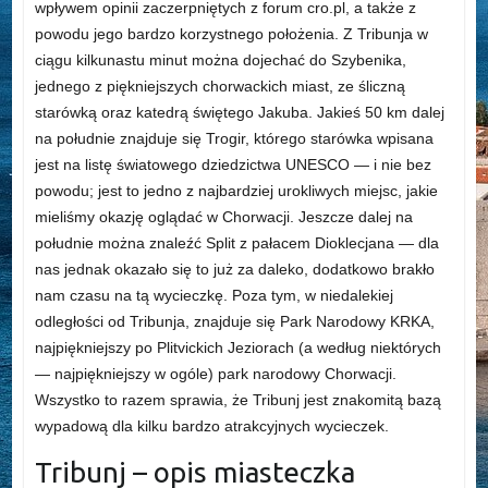
wpływem opinii zaczerpniętych z forum cro.pl, a także z
powodu jego bardzo korzystnego położenia. Z Tribunja w
ciągu kilkunastu minut można dojechać do Szybenika,
jednego z piękniejszych chorwackich miast, ze śliczną
starówką oraz katedrą świętego Jakuba. Jakieś 50 km dalej
na południe znajduje się Trogir, którego starówka wpisana
jest na listę światowego dziedzictwa UNESCO — i nie bez
powodu; jest to jedno z najbardziej urokliwych miejsc, jakie
mieliśmy okazję oglądać w Chorwacji. Jeszcze dalej na
południe można znaleźć Split z pałacem Dioklecjana — dla
nas jednak okazało się to już za daleko, dodatkowo brakło
nam czasu na tą wycieczkę. Poza tym, w niedalekiej
odległości od Tribunja, znajduje się Park Narodowy KRKA,
najpiękniejszy po Plitvickich Jeziorach (a według niektórych
— najpiękniejszy w ogóle) park narodowy Chorwacji.
Wszystko to razem sprawia, że Tribunj jest znakomitą bazą
wypadową dla kilku bardzo atrakcyjnych wycieczek.
Tribunj – opis miasteczka