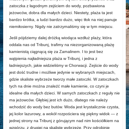
zatoczka z łagodnym zejściem do wody, pozbawiona
jeżowców, dobra dla małych dzieci. Niestety, plaża ta jest
bardzo krótka, a ludzi bardzo dużo, więc tłok na niej panuje
niemiłosierny. Nigdy nie zatrzymaliśmy się w tym miejscu.
Jeśli pójdziemy dalej dróżką wiodąca wzdłuż plaży, która
oddala nas od Tribunj, trafimy na niezorganizowaną plażę
kamienistą ciągnącą się za Zamalinem. I to jest bez
wątpienia najładniejsza plaża w Tribunj, i jedna z
ładniejszych, jakie widzieliśmy w Chorwacji. Zejście do wody
jest dość trudne i możliwe jedynie w wybranych miejscach,
gdzie skaliste wybrzeże tworzy małe zatoczki. W zatoczkach
tych na dnie można znaleźć małe kamienie, co czyni je
idealne dla małych dzieci. W samych zatoczkach z reguły nie
ma jeżowców. Głębiej jest ich dużo, dlatego nie należy
wchodzić do wody bez butów. Woda jest krystalicznie czysta,
jej kolor lazurowy, a wokół rozpościera się piękny widok — z
jednej strony na Tribunj z górującym nad nim kościółkiem na
wzgórzu, z drugiej na skaliste wybrzeże. Przy odrobinie