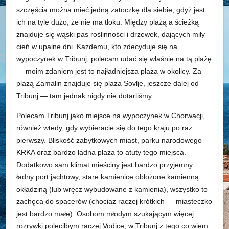
szczęścia można mieć jedną zatoczkę dla siebie, gdyż jest
ich na tyle dużo, że nie ma tłoku. Między plażą a ścieżką
znajduje się wąski pas roślinności i drzewek, dających miły
cień w upalne dni. Każdemu, kto zdecyduje się na
wypoczynek w Tribunj, polecam udać się właśnie na tą plażę
— moim zdaniem jest to najładniejsza plaża w okolicy. Za
plażą Zamalin znajduje się plaża Sovlje, jeszcze dalej od
Tribunj — tam jednak nigdy nie dotarliśmy.
Polecam Tribunj jako miejsce na wypoczynek w Chorwacji,
również wtedy, gdy wybieracie się do tego kraju po raz
pierwszy. Bliskość zabytkowych miast, parku narodowego
KRKA oraz bardzo ładna plaża to atuty tego miejsca.
Dodatkowo sam klimat mieściny jest bardzo przyjemny:
ładny port jachtowy, stare kamienice obłożone kamienną
okładziną (lub wręcz wybudowane z kamienia), wszystko to
zachęca do spacerów (chociaż raczej krótkich — miasteczko
jest bardzo małe). Osobom młodym szukającym więcej
rozrywki poleciłbym raczej Vodice, w Tribunj z tego co wiem