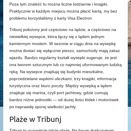
Poza tym znaleźć tu można liczne lodziarnie i knajpki.
Praktycznie w każdym miejscu można płacić kartą, my bez
problemu korzystaliśmy z karty Visa Electron.
Tribunj położony jest częściowo na lądzie, a częściowo na
niewielkiej wysepce, która łączy się z lądem jednym
kamiennym mostem. W sezonie w ciągu dnia na wysepkę
można dostać się wyłącznie pieszo, samochody mają zakaz
wjazdu. Bardzo regularny kształt wysepki sugeruje, że jest
ona tworem sztucznym lub co najmniej uformowanym ludzką
ręką. Na wysepce znajdują się budynki mieszkalne,
poprzedzielane wąskimi uliczkami, trzy knajpki, informacja
turystyczna oraz biuro poczty. Między wysepką a lądem
znajduje się marina, czyli port jachtowy, gdzie cumują
bardzo różne jednostki — od dużej ilości łódek i motorówek
po naprawdę sporej wielkości jachty.
Plaże w Tribunj
Tribunj to oczywiście także plaże. Na forum dyskusyjnym