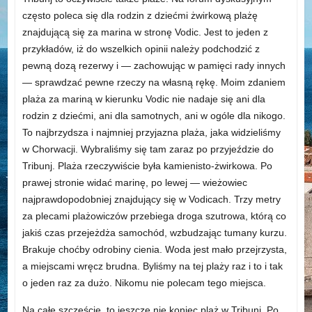
często poleca się dla rodzin z dziećmi żwirkową plażę
znajdującą się za marina w stronę Vodic. Jest to jeden z
przykładów, iż do wszelkich opinii należy podchodzić z
pewną dozą rezerwy i — zachowując w pamięci rady innych
— sprawdzać pewne rzeczy na własną rękę. Moim zdaniem
plaża za mariną w kierunku Vodic nie nadaje się ani dla
rodzin z dziećmi, ani dla samotnych, ani w ogóle dla nikogo.
To najbrzydsza i najmniej przyjazna plaża, jaka widzieliśmy
w Chorwacji. Wybraliśmy się tam zaraz po przyjeździe do
Tribunj. Plaża rzeczywiście była kamienisto-żwirkowa. Po
prawej stronie widać marinę, po lewej — wieżowiec
najprawdopodobniej znajdujący się w Vodicach. Trzy metry
za plecami plażowiczów przebiega droga szutrowa, którą co
jakiś czas przejeżdża samochód, wzbudzając tumany kurzu.
Brakuje choćby odrobiny cienia. Woda jest mało przejrzysta,
a miejscami wręcz brudna. Byliśmy na tej plaży raz i to i tak
o jeden raz za dużo. Nikomu nie polecam tego miejsca.
Na całe szczęście, to jeszcze nie koniec plaż w Tribunj. Po