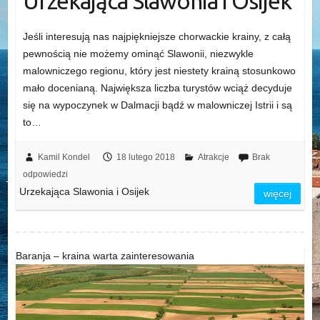
Urzekająca Slawonia i Osijek
Jeśli interesują nas najpiękniejsze chorwackie krainy, z całą
pewnością nie możemy ominąć Slawonii, niezwykle
malowniczego regionu, który jest niestety krainą stosunkowo
mało docenianą. Największa liczba turystów wciąż decyduje
się na wypoczynek w Dalmacji bądź w malowniczej Istrii i są
to…
Kamil Kondel
18 lutego 2018
Atrakcje
Brak
odpowiedzi
Urzekająca Slawonia i Osijek
więcej
Baranja – kraina warta zainteresowania