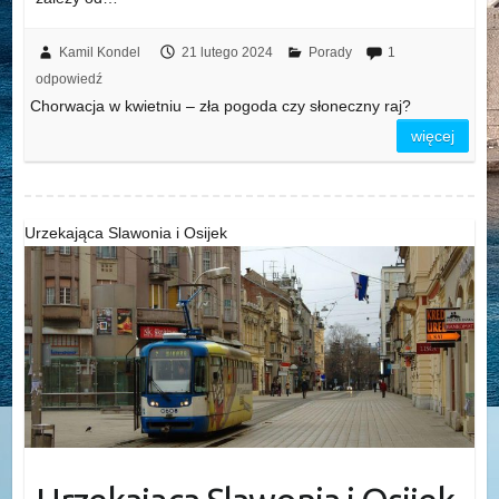
Kamil Kondel
21 lutego 2024
Porady
1
odpowiedź
Chorwacja w kwietniu – zła pogoda czy słoneczny raj?
więcej
Urzekająca Slawonia i Osijek