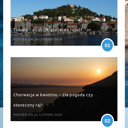
Tribunj – atrakcje, plaże, co robić?
POSTED ON 18 LUTEGO 2018
01
Chorwacja w kwietniu – zła pogoda czy
słoneczny raj?
POSTED ON 21 LUTEGO 2024
02