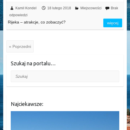
Kamil Kondel
18 lutego 2018
Miejscowości
Brak
odpowiedzi
Rijeka – atrakcje, co zobaczyć?
więcej
« Poprzedni
Szukaj na portalu…
Szukaj
Najciekawsze: