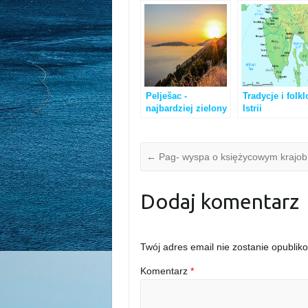
Pelješac -
Tradycje i folkl
najbardziej zielony
Istrii
region Dalmacji
←
Pag- wyspa o księżycowym krajob
Dodaj komentarz
Twój adres email nie zostanie opublik
Komentarz
*