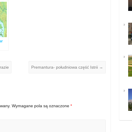
or
razie
Premantura- południowa część Istrii
→
owany.
Wymagane pola są oznaczone
*