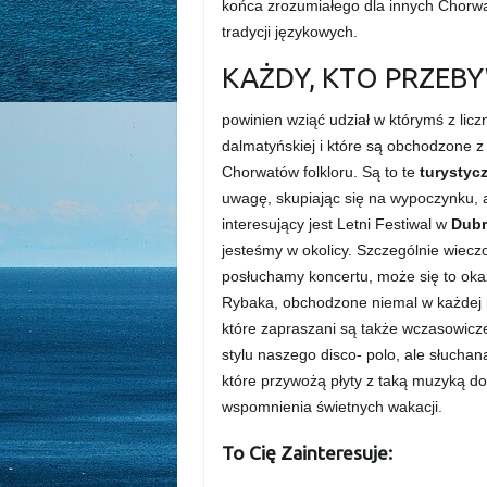
końca zrozumiałego dla innych Chorwa
tradycji językowych.
KAŻDY, KTO PRZEB
powinien wziąć udział w którymś z liczn
dalmatyńskiej i które są obchodzone 
Chorwatów folkloru. Są to te
turystyc
uwagę, skupiając się na wypoczynku, 
interesujący jest Letni Festiwal w
Dub
jesteśmy w okolicy. Szczególnie wiec
posłuchamy koncertu, może się to ok
Rybaka, obchodzone niemal w każdej m
które zapraszani są także wczasowicz
stylu naszego disco- polo, ale słuch
które przywożą płyty z taką muzyką do 
wspomnienia świetnych wakacji.
To Cię Zainteresuje: