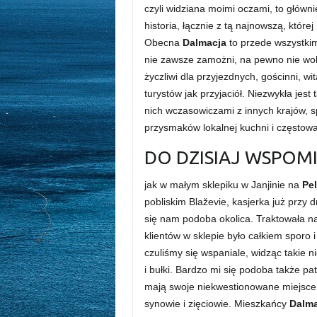
czyli widziana moimi oczami, to główni
historia, łącznie z tą najnowszą, któr
Obecna
Dalmacja
to przede wszystkim
nie zawsze zamożni, na pewno nie woln
życzliwi dla przyjezdnych, gościnni, w
turystów jak przyjaciół. Niezwykła jes
nich wczasowiczami z innych krajów, 
przysmaków lokalnej kuchni i częstowa
DO DZISIAJ WSPOM
jak w małym sklepiku w Janjinie na
Pe
pobliskim Blaževie, kasjerka już przy d
się nam podoba okolica. Traktowała na
klientów w sklepie było całkiem sporo i
czuliśmy się wspaniale, widząc takie 
i bułki. Bardzo mi się podoba także pat
mają swoje niekwestionowane miejsce, 
synowie i zięciowie. Mieszkańcy
Dalma