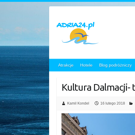
Skip
to
content
Atrakcje
Hotele
Blog podróżniczy
Kultura Dalmacji- 
Kamil Kondel
16 lutego 2018