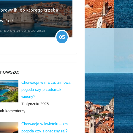
brownik, do którego trzeba
wrócić
STED ON 16 LUTEGO 2018
05
nowsze:
Chorwacja w marcu: zimowa
pogoda czy przedsmak
wiosny?
7 stycznia 2025
rak komentarzy
Chorwacja w kwietniu – zła
pogoda czy słoneczny raj?