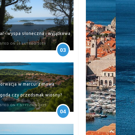
ar- wyspa słoneczna i wyjątkowa
STED ON 16 LUTEGO 2018
03
orwacja w marcu: zimowa
goda czy przedsmak wiosny?
STED ON 7 STYCZNIA 2025
04