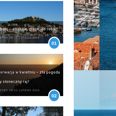
ibunj – atrakcje, plaże, co robić?
STED ON 18 LUTEGO 2018
01
orwacja w kwietniu – zła pogoda
y słoneczny raj?
STED ON 21 LUTEGO 2024
02