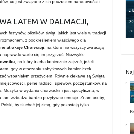
tów, co jest związane z ich poczuciem narodowości i
Du
YWA LATEM W DALMACJI,
po
PO
ych festynów, pikników, świąt, jakich jest wiele w tradycji
z rozmachem, z podkreśleniem właściwego dla
zne atrakcje Chorwacji
, na które nie wszyscy zwracają
a naprawdę warto się im przyjrzeć. Niezwykle
rowniku
, na który trzeba koniecznie zajrzeć, jeżeli
zorem, gdy w otoczeniu zabytkowych kamieniczek
Naj
azać wspaniałym przeżyciem. Równie ciekawe są Święta
iejscowości, pełne radości, śpiewów, poczęstunków, na
e. Muzyka w wydaniu chorwackim jest specyficzna, w
ana tam wzbudza bardzo pozytywne emocje. Znam osoby,
Polski, by słuchać jej zimą, gdy pozostają tylko
B