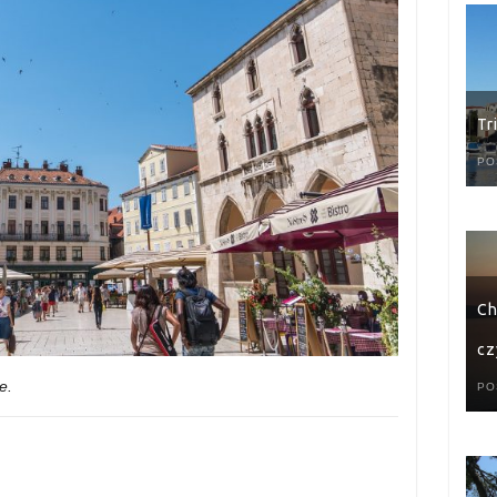
Tr
PO
Ch
cz
e.
PO