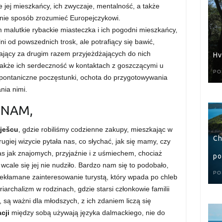
e jej mieszkańcy, ich zwyczaje, mentalność, a także
ej nie sposób zrozumieć Europejczykowi.
 malutkie rybackie miasteczka i ich pogodni mieszkańcy,
i od powszednich trosk, ale potrafiący się bawić,
itający za drugim razem przyjeżdżających do nich
Hv
t także ich serdeczność w kontaktach z goszczącymi u
PO
spontaniczne poczęstunki, ochota do przygotowywania
nia nimi.
INAM,
lješcu
, gdzie robiliśmy codzienne zakupy, mieszkając w
Ch
rugiej wizycie pytała nas, co słychać, jak się mamy, czy
s jak znajomych, przyjaźnie i z uśmiechem, chociaż
po
 wcale się jej nie nudziło. Bardzo nam się to podobało,
PO
niekłamane zainteresowanie turystą, który wpada po chleb
riarchalizm w rodzinach, gdzie starsi członkowie familii
są ważni dla młodszych, z ich zdaniem liczą się
cji
między sobą używają języka dalmackiego, nie do