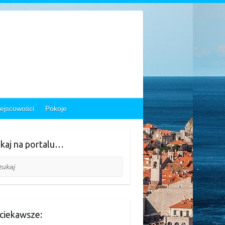
ejscowości
Pokoje
kaj na portalu…
aj
ciekawsze: