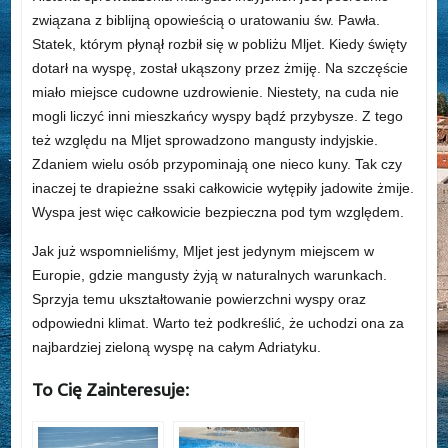
związana z biblijną opowieścią o uratowaniu św. Pawła.
Statek, którym płynął rozbił się w pobliżu Mljet. Kiedy święty
dotarł na wyspę, został ukąszony przez żmiję. Na szczęście
miało miejsce cudowne uzdrowienie. Niestety, na cuda nie
mogli liczyć inni mieszkańcy wyspy bądź przybysze. Z tego
też względu na Mljet sprowadzono mangusty indyjskie.
Zdaniem wielu osób przypominają one nieco kuny. Tak czy
inaczej te drapieżne ssaki całkowicie wytępiły jadowite żmije.
Wyspa jest więc całkowicie bezpieczna pod tym względem.
Jak już wspomnieliśmy, Mljet jest jedynym miejscem w
Europie, gdzie mangusty żyją w naturalnych warunkach.
Sprzyja temu ukształtowanie powierzchni wyspy oraz
odpowiedni klimat. Warto też podkreślić, że uchodzi ona za
najbardziej zieloną wyspę na całym Adriatyku.
To Cię Zainteresuje: