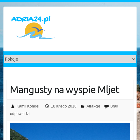
Skip
to
content
Mangusty na wyspie Mljet
Kamil Kondel
18 lutego 2018
Atrakcje
Brak
odpowiedzi