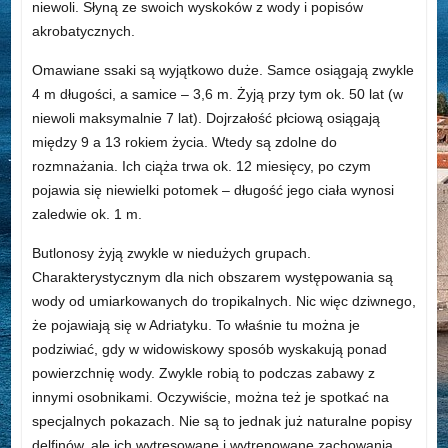
niewoli. Słyną ze swoich wyskoków z wody i popisów
akrobatycznych.
Omawiane ssaki są wyjątkowo duże. Samce osiągają zwykle
4 m długości, a samice – 3,6 m. Żyją przy tym ok. 50 lat (w
niewoli maksymalnie 7 lat). Dojrzałość płciową osiągają
między 9 a 13 rokiem życia. Wtedy są zdolne do
rozmnażania. Ich ciąża trwa ok. 12 miesięcy, po czym
pojawia się niewielki potomek – długość jego ciała wynosi
zaledwie ok. 1 m.
Butlonosy żyją zwykle w niedużych grupach.
Charakterystycznym dla nich obszarem występowania są
wody od umiarkowanych do tropikalnych. Nic więc dziwnego,
że pojawiają się w Adriatyku. To właśnie tu można je
podziwiać, gdy w widowiskowy sposób wyskakują ponad
powierzchnię wody. Zwykle robią to podczas zabawy z
innymi osobnikami. Oczywiście, można też je spotkać na
specjalnych pokazach. Nie są to jednak już naturalne popisy
delfinów, ale ich wytresowane i wytrenowane zachowania.