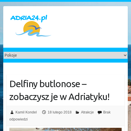
Skip
to
content
Delfiny butlonose –
zobaczysz je w Adriatyku!
Kamil Kondel
18 lutego 2018
Atrakcje
Brak
odpowiedzi