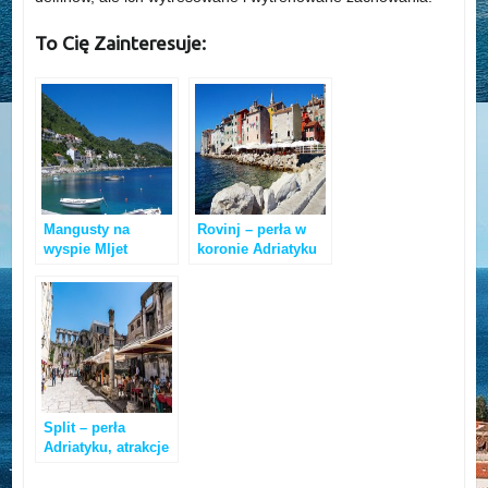
To Cię Zainteresuje:
Mangusty na
Rovinj – perła w
wyspie Mljet
koronie Adriatyku
Split – perła
Adriatyku, atrakcje
i co zobaczyć