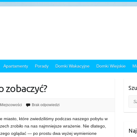
Apartamenty
Porady
Domki Wakacyjne
Domki Wiejskie
Mi
co zobaczyć?
Szu
Szuk
Miejscowości
Brak odpowiedzi
rze miasto, które zwiedziliśmy podczas naszego pobytu w
zech zrobiło na nas najmniejsze wrażenie. Nie dlatego,
Naj
m czego oglądać — po prostu dwa wyżej wymienione