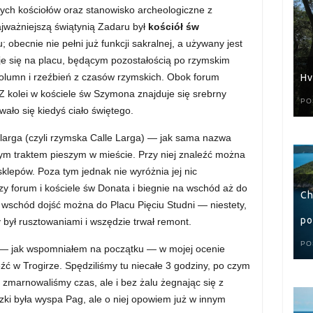
rych kościołów oraz stanowisko archeologiczne z
jważniejszą świątynią Zadaru był
kościół św
 obecnie nie pełni już funkcji sakralnej, a używany jest
je się na placu, będącym pozostałością po rzymskim
kolumn i rzeźbień z czasów rzymskich. Obok forum
Hv
Z kolei w kościele św Szymona znajduje się srebrny
PO
ało się kiedyś ciało świętego.
elarga (czyli rzymska Calle Larga) — jak sama nazwa
ym traktem pieszym w mieście. Przy niej znaleźć można
i sklepów. Poza tym jednak nie wyróżnia jej nic
zy forum i kościele św Donata i biegnie na wschód aż do
Ch
 wschód dojść można do Placu Pięciu Studni — niestety,
po
 był rusztowaniami i wszędzie trwał remont.
PO
e — jak wspomniałem na początku — w mojej ocenie
źć w Trogirze. Spędziliśmy tu niecałe 3 godziny, po czym
 zmarnowaliśmy czas, ale i bez żalu żegnając się z
i była wyspa Pag, ale o niej opowiem już w innym