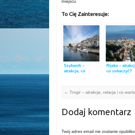
miejscu.
To Cię Zainteresuje:
Szybenik –
Rijeka – atrakcj
atrakcje, co
co zobaczyć?
zobaczyć?
←
Trogir – atrakcje, relacja i co war
Dodaj komentarz
Twój adres email nie zostanie opublik