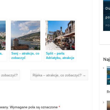
Du
po
PO
e,
Senj – atrakcje, co
Split – perła
zobaczyć
Adriatyku, atrakcje
Naj
i co zobaczyć
to zobaczyć?
Rijeka – atrakcje, co zobaczyć?
→
B
owany.
Wymagane pola są oznaczone
*