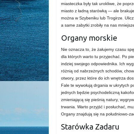
miasteczka były tak urokliwe, że pop
miasto z ładną starówką — ale brakuj
można w Szybeniku lub Trogirze. Ulicz
a same zabytki zrobiły na nas mniejsz
Organy morskie
Nie oznacza to, że żałujemy czasu spę
dla których warto tu przyjechać. Po p
indziej swojego odpowiednika. Ich wygl
różnią od nabrzeżnych schodów, chowa
otwory, przez które do ich wnętrza dos
Fale te wywołują drgania w ukrytych p
jednych będzie psychodeliczną kakofon
zmieniającą się pieśnią natury, wygry
trwania. Warto przyjść i posłuchać,
Organy znajdują się na południowo-za
Starówka Zadaru