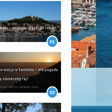
ibunj – atrakcje, plaże, co robić?
STED ON 18 LUTEGO 2018
01
orwacja w kwietniu – zła pogoda
y słoneczny raj?
STED ON 21 LUTEGO 2024
02