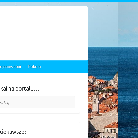
ejscowości
Pokoje
kaj na portalu…
aj
ciekawsze: