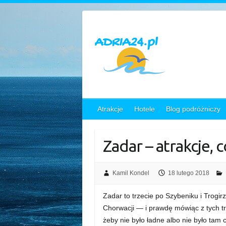
Skip
to
content
Atrakcje
Hotele
Blog podróżniczy
Zadar – atrakcje, 
Kamil Kondel
18 lutego 2018
Zadar to trzecie po Szybeniku i Trogi
Chorwacji — i prawdę mówiąc z tych tr
żeby nie było ładne albo nie było ta