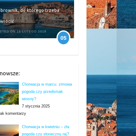
brownik, do którego trzeba
wrócić
STED ON 16 LUTEGO 2018
05
nowsze:
Chorwacja w marcu: zimowa
pogoda czy przedsmak
wiosny?
7 stycznia 2025
rak komentarzy
Chorwacja w kwietniu – zła
pogoda czy słoneczny raj?