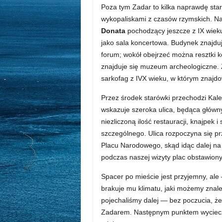
Poza tym Zadar to kilka naprawdę sta
wykopaliskami z czasów rzymskich. Na
Donata
pochodzący jeszcze z IX wieku;
jako sala koncertowa. Budynek znajdu
forum; wokół obejrzeć można resztki 
znajduje się muzeum archeologiczne. 
sarkofag z IVX wieku, w którym znajdow
Przez środek starówki przechodzi Kal
wskazuje szeroka ulica, będąca główn
niezliczoną ilość restauracji, knajpek 
szczególnego. Ulica rozpoczyna się pr
Placu Narodowego, skąd idąc dalej na
podczas naszej wizyty plac obstawiony
Spacer po mieście jest przyjemny, al
brakuje mu klimatu, jaki możemy znale
pojechaliśmy dalej — bez poczucia, że
Zadarem. Następnym punktem wycieczk