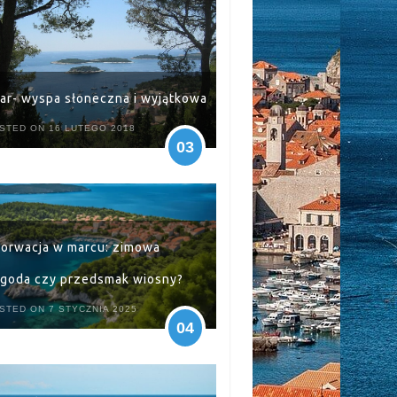
ar- wyspa słoneczna i wyjątkowa
STED ON 16 LUTEGO 2018
03
orwacja w marcu: zimowa
goda czy przedsmak wiosny?
STED ON 7 STYCZNIA 2025
04