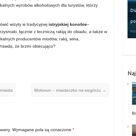
kalnych wyrobów alkoholowych dla turystów, którzy
Du
po
wić wizyty w tradycyjnej
istryjskiej konobie
–
rzysmaki, łącznie z leczniczą rakiją do obiadu, a także w
PO
okalnych producentów miodów, rakij, wina,
Prawda, że brzmi obiecująco?
Naj
 miasta
Motovun – miasteczko na wzgórzu
→
B
owany.
Wymagane pola są oznaczone
*