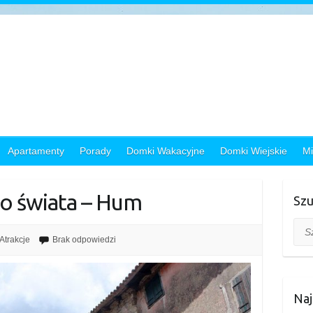
Apartamenty
Porady
Domki Wakacyjne
Domki Wiejskie
Mi
to świata – Hum
Szu
Szuk
Atrakcje
Brak odpowiedzi
Naj