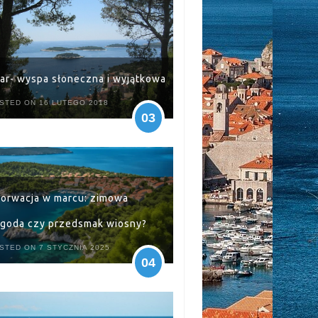
ar- wyspa słoneczna i wyjątkowa
STED ON 16 LUTEGO 2018
03
orwacja w marcu: zimowa
goda czy przedsmak wiosny?
STED ON 7 STYCZNIA 2025
04