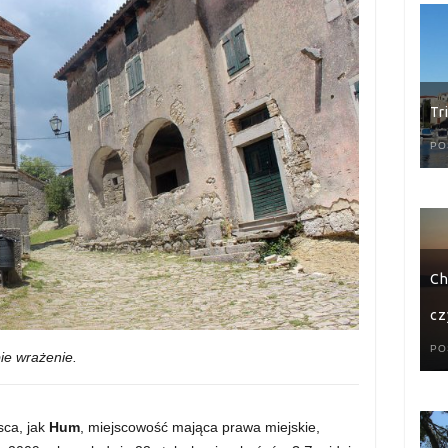
Tr
PO
Ch
cz
PO
ie wrażenie.
jsca, jak
Hum
, miejscowość mająca prawa miejskie,