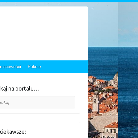
ejscowości
Pokoje
kaj na portalu…
aj
ciekawsze: