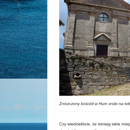
Zniszczony kościół w Hum zrobi na tob
Czy wiedzieliście, że istnieją takie mie