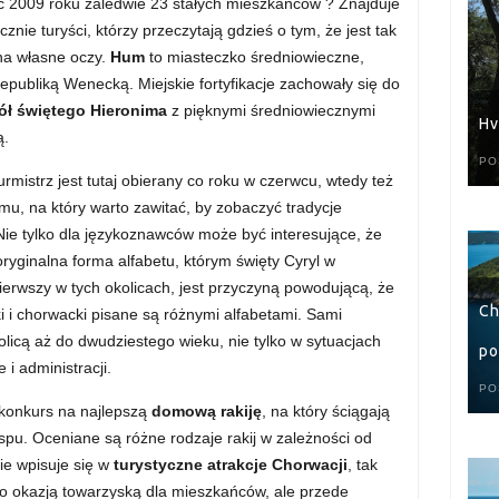
ec 2009 roku zaledwie 23 stałych mieszkańców ? Znajduje
cznie turyści, którzy przeczytają gdzieś o tym, że jest tak
 na własne oczy.
Hum
to miasteczko średniowieczne,
Republiką Wenecką. Miejskie fortyfikacje zachowały się do
ół świętego Hieronima
z pięknymi średniowiecznymi
Hv
ą.
PO
burmistrz jest tutaj obierany co roku w czerwcu, wtedy też
umu, na który warto zawitać, by zobaczyć tradycje
Nie tylko dla językoznawców może być interesujące, że
oryginalna forma alfabetu, którym święty Cyryl w
pierwszy w tych okolicach, jest przyczyną powodującą, że
Ch
i i chorwacki pisane są różnymi alfabetami. Sami
licą aż do dwudziestego wieku, nie tylko w sytuacjach
po
 i administracji.
PO
 konkurs na najlepszą
domową rakiję
, na który ściągają
yspu. Oceniane są różne rodzaje rakij w zależności od
ie wpisuje się w
turystyczne atrakcje Chorwacji
, tak
lko okazją towarzyską dla mieszkańców, ale przede