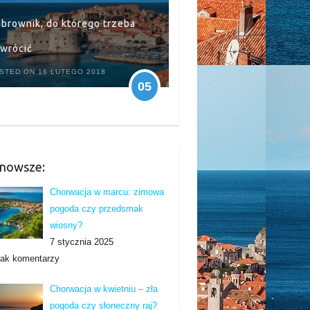
brownik, do którego trzeba
wrócić
STED ON 16 LUTEGO 2018
05
nowsze:
Chorwacja w marcu: zimowa
pogoda czy przedsmak
wiosny?
7 stycznia 2025
rak komentarzy
Chorwacja w kwietniu – zła
pogoda czy słoneczny raj?