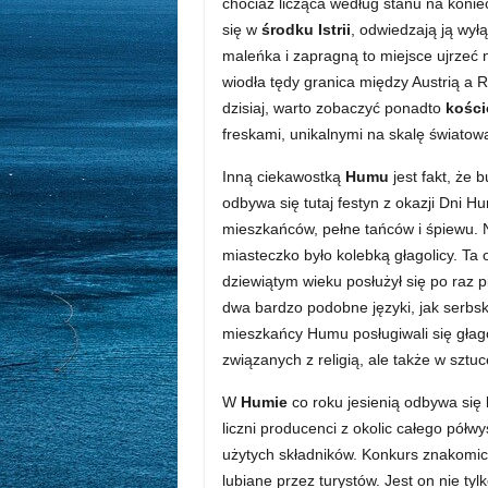
chociaż licząca według stanu na koni
się w
środku Istrii
, odwiedzają ją wyłą
maleńka i zapragną to miejsce ujrzeć
wiodła tędy granica między Austrią a 
dzisiaj, warto zobaczyć ponadto
kości
freskami, unikalnymi na skalę światow
Inną ciekawostką
Humu
jest fakt, że 
odbywa się tutaj festyn z okazji Dni H
mieszkańców, pełne tańców i śpiewu. 
miasteczko było kolebką głagolicy. Ta 
dziewiątym wieku posłużył się po raz 
dwa bardzo podobne języki, jak serbsk
mieszkańcy Humu posługiwali się głago
związanych z religią, ale także w sztuce
W
Humie
co roku jesienią odbywa się
liczni producenci z okolic całego półw
użytych składników. Konkurs znakomic
lubiane przez turystów. Jest on nie ty