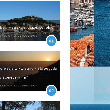
ibunj – atrakcje, plaże, co robić?
STED ON 18 LUTEGO 2018
01
orwacja w kwietniu – zła pogoda
y słoneczny raj?
STED ON 21 LUTEGO 2024
02