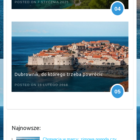
POSTED ON 7 STYCZNIA 2025
04
Dubrownik, do którego trzeba powrócić
POSTED ON 16 LUTEGO 2018
05
Najnowsze:
Chorwacja w marcu: zimowa pogoda czy