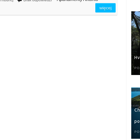
Tribuncj
Brak odpowiedzi
więcej
Hv
PO
Ch
po
PO