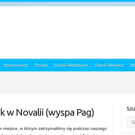
Apartamenty
Porady
Domki Wakacyjne
Domki Wiejskie
Mi
Szu
k w Novalii (wyspa Pag)
Szuk
nie miejsce, w którym zatrzymaliśmy się podczas naszego