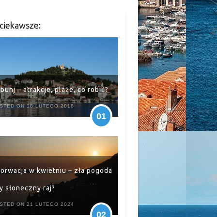
ciekawsze:
ibunj – atrakcje, plaże, co robić?
STED ON 18 LUTEGO 2018
01
orwacja w kwietniu – zła pogoda
y słoneczny raj?
STED ON 21 LUTEGO 2024
02