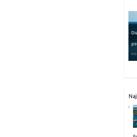
Du
po
PO
Naj
B