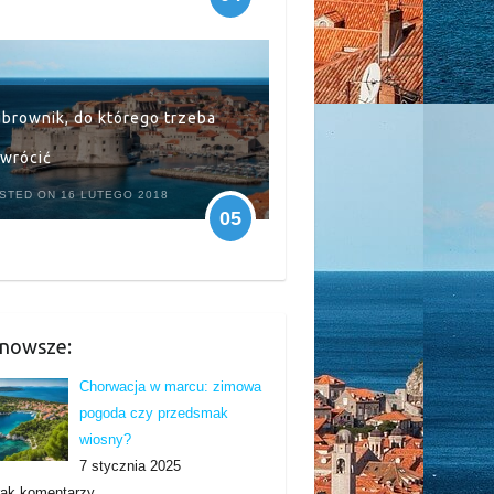
brownik, do którego trzeba
wrócić
STED ON 16 LUTEGO 2018
05
nowsze:
Chorwacja w marcu: zimowa
pogoda czy przedsmak
wiosny?
7 stycznia 2025
rak komentarzy