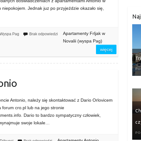
 udanych doświadczeniach z apartamentami Antonio w
m niepokojem. Jednak juz po przyjeździe okazało się,
Naj
Apartamenty Frljak w
Wyspa Pag
Brak odpowiedzi
Novalii (wyspa Pag)
więcej
Tr
PO
onio
cie Antonio, należy się skontaktować z Dario Orlovicem
forum cro.pl lub na jego stronie
Ch
tments.info. Dario to bardzo sympatyczny człowiek,
cz
 wynajmuje swoje lokale…
PO
Apartamenty Antonio