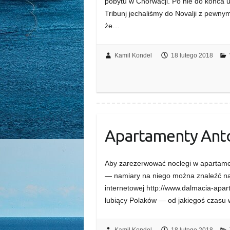
pobytu w Chorwacji. Po nie do końca
Tribunj jechaliśmy do Novalji z pewny
że…
Kamil Kondel
18 lutego 2018
Apartamenty Ant
Aby zarezerwować noclegi w apartamen
— namiary na niego można znaleźć na 
internetowej http://www.dalmacia-apar
lubiący Polaków — od jakiegoś czasu