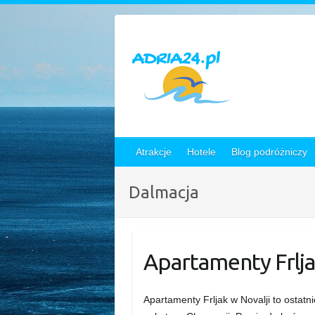
Skip
to
content
Atrakcje
Hotele
Blog podróżniczy
Dalmacja
Apartamenty Frlja
Apartamenty Frljak w Novalji to ostat