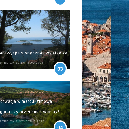
ar- wyspa słoneczna i wyjątkowa
STED ON 16 LUTEGO 2018
03
orwacja w marcu: zimowa
goda czy przedsmak wiosny?
STED ON 7 STYCZNIA 2025
04