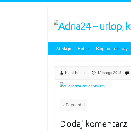
Skip
to
content
Atrakcje
Hotele
Blog podróżniczy
Kamil Kondel
18 lutego 2018
« Poprzedni
Dodaj komentarz