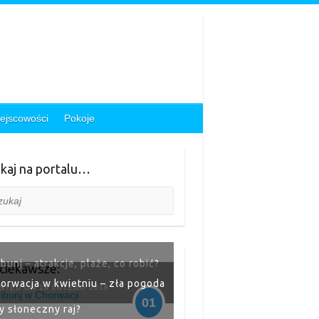
ejscowości
Pokoje
kaj na portalu…
aj
ibunj – atrakcje, plaże, co robić?
ciekawsze:
orwacja w kwietniu – zła pogoda
STED ON 18 LUTEGO 2018
01
y słoneczny raj?