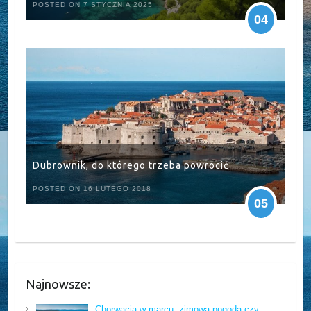
POSTED ON 7 STYCZNIA 2025
04
Dubrownik, do którego trzeba powrócić
POSTED ON 16 LUTEGO 2018
05
Najnowsze:
Chorwacja w marcu: zimowa pogoda czy