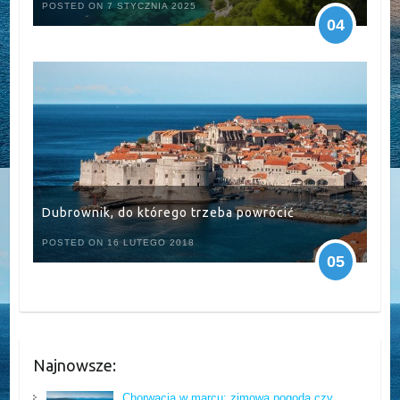
POSTED ON 7 STYCZNIA 2025
04
Dubrownik, do którego trzeba powrócić
POSTED ON 16 LUTEGO 2018
05
Najnowsze:
Chorwacja w marcu: zimowa pogoda czy