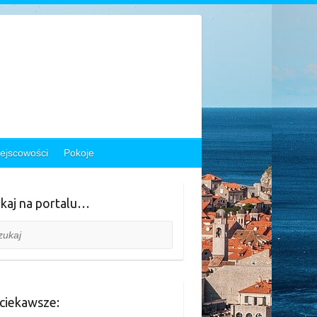
ejscowości
Pokoje
kaj na portalu…
aj
ciekawsze: