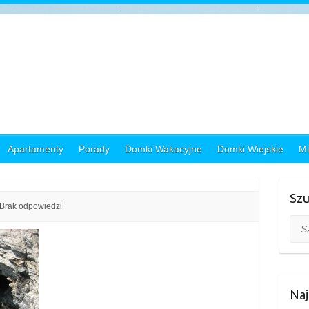
Apartamenty
Porady
Domki Wakacyjne
Domki Wiejskie
Mi
Szu
Brak odpowiedzi
Szuk
Naj