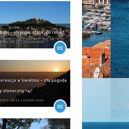
ibunj – atrakcje, plaże, co robić?
STED ON 18 LUTEGO 2018
01
orwacja w kwietniu – zła pogoda
y słoneczny raj?
STED ON 21 LUTEGO 2024
02