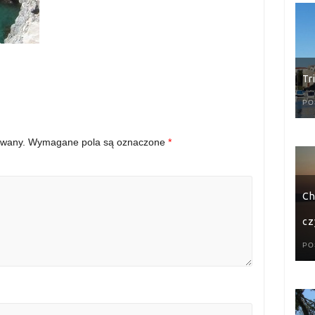
Tr
PO
owany.
Wymagane pola są oznaczone
*
Ch
cz
PO