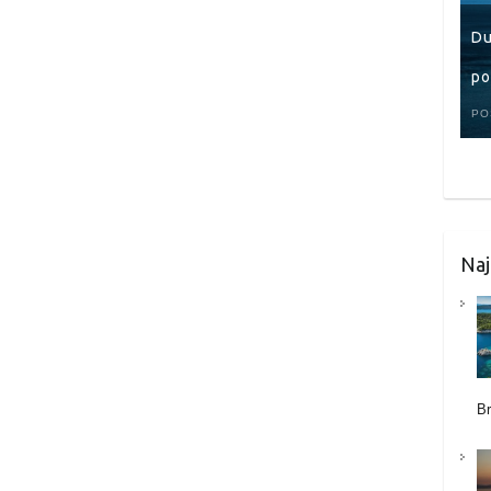
Du
po
PO
Naj
B