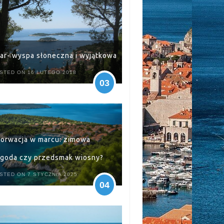
ar- wyspa słoneczna i wyjątkowa
STED ON 16 LUTEGO 2018
03
orwacja w marcu: zimowa
goda czy przedsmak wiosny?
STED ON 7 STYCZNIA 2025
04