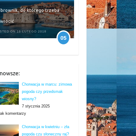
brownik, do którego trzeba
wrócić
STED ON 16 LUTEGO 2018
05
nowsze:
Chorwacja w marcu: zimowa
pogoda czy przedsmak
wiosny?
7 stycznia 2025
rak komentarzy
Chorwacja w kwietniu – zła
pogoda czy słoneczny raj?