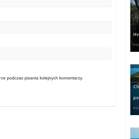
Hv
PO
rce podczas pisania kolejnych komentarzy.
Ch
po
PO