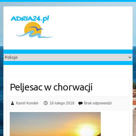
Skip
to
content
Peljesac w chorwacji
Kamil Kondel
16 lutego 2018
Brak odpowiedzi